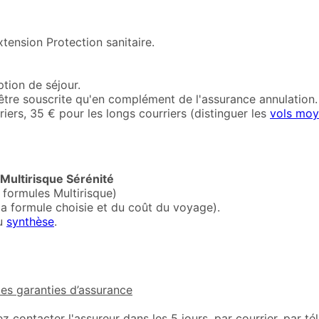
tension Protection sanitaire.
ption de séjour.
être souscrite qu'en complément de l'assurance annulation.
ers, 35 € pour les longs courriers (distinguer les
vols moy
 Multirisque Sérénité
s formules Multirisque)
la formule choisie et du coût du voyage).
u
synthèse
.
des garanties d’assurance
contacter l'assureur dans les 5 jours, par courrier, par té