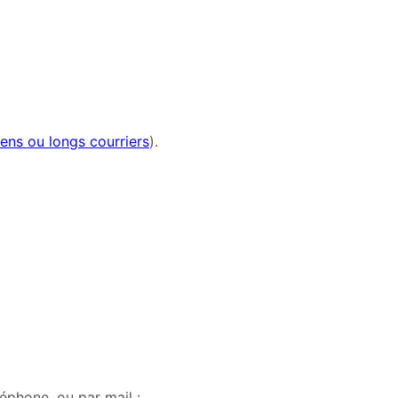
ens ou longs courriers
).
léphone, ou par mail :