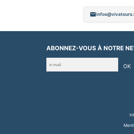
infos@vivatours.
ABONNEZ-VOUS À NOTRE N
OK
In
Menti