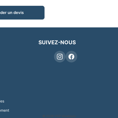
er un devis
SUIVEZ-NOUS
les
ement
© 2026 VSP Vivatours