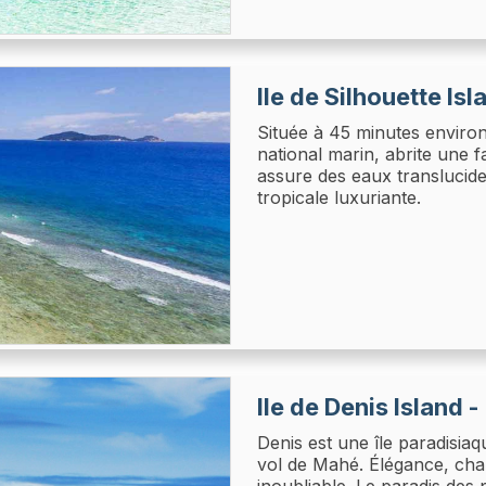
Ile de Silhouette Isl
Située à 45 minutes environ
national marin, abrite une f
assure des eaux translucide
tropicale luxuriante.
Ile de Denis Island -
Denis est une île paradisia
vol de Mahé. Élégance, char
inoubliable. Le paradis des