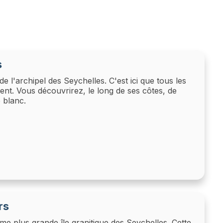
s
de l'archipel des Seychelles. C'est ici que tous les
sent. Vous découvrirez, le long de ses côtes, de
 blanc.
rs
ième plus grande île granitique des Seychelles. Cette